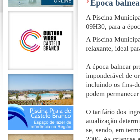
Epoca balnea
A Piscina Municipa
09H30, para a époc
A Piscina Municipal
relaxante, ideal pa
A época balnear pr
imponderável de or
incluindo os fins-
podem permanecer n
O tarifário dos ing
atualização deter
se, sendo, em term
2006. As crianças a